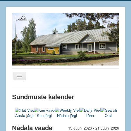
Näita/Peida
menüüd
Kolga Seltsimaja
Sündmuste kalender
Kinoklubi
Käsitööpesa
Aasta järgi
Kuu järgi
Nädala järgi
Täna
Otsi
Toiduklubi
Nädala vaade
15 Juuni 2026 - 21 Juuni 2026
Keraamika