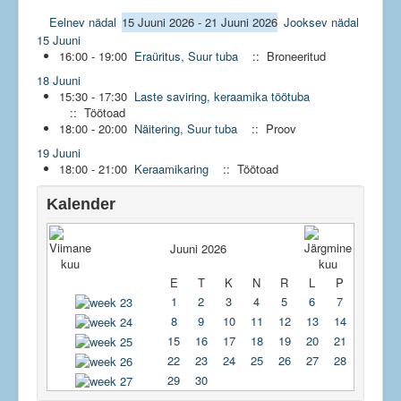
Eelnev nädal
15 Juuni 2026 - 21 Juuni 2026
Jooksev nädal
Jagatud kontor
15 Juuni
16:00 - 19:00
Eraüritus, Suur tuba
:: Broneeritud
18 Juuni
15:30 - 17:30
Laste saviring, keraamika töötuba
:: Töötoad
18:00 - 20:00
Näitering, Suur tuba
:: Proov
19 Juuni
18:00 - 21:00
Keraamikaring
:: Töötoad
Kalender
Juuni 2026
E
T
K
N
R
L
P
1
2
3
4
5
6
7
8
9
10
11
12
13
14
15
16
17
18
19
20
21
22
23
24
25
26
27
28
29
30